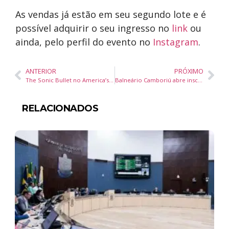
As vendas já estão em seu segundo lote e é
possível adquirir o seu ingresso no
link
ou
ainda, pelo perfil do evento no
Instagram
.
ANTERIOR
PRÓXIMO
The Sonic Bullet no America’s Next Top Hitmaker
Balneário Camboriú abre inscrições para o Campeonato Municipal de Futebol Amador Série B 2025
RELACIONADOS