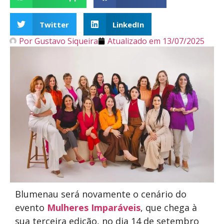
Twitter
LinkedIn
Por
Gustavo Siqueira
Atualizado em
13/07/2025
Blumenau será novamente o cenário do
evento
Mulheres Imparáveis
, que chega à
sua terceira edição, no dia 14 de setembro