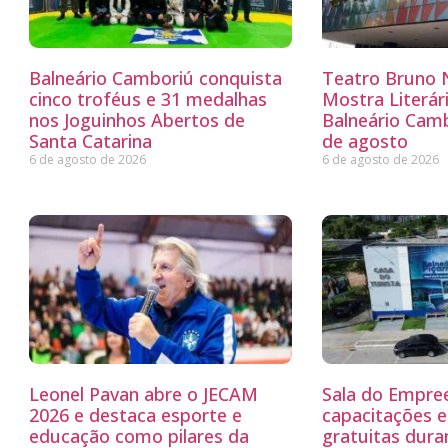
Balneário Camboriú conquista
Teatro Bruno N
cinco troféus e 31 medalhas
Mostra Literá
nos Joguinhos Abertos de
Balneário Camb
Santa Catarina
de agosto
6 de agosto de 2026
6 de agosto de 2026
Leonel Pavan abre o JECAM
Sala do Empre
2026 e destaca esporte e
capacitações e
educação como pilares da
gratuitas dur