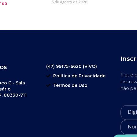
ras
6 de agosto de 2026
Insc
os
(47) 99175-6620 (VIVO)
Fique p
Política de Privacidade
inscrev
oco C - Sala
Termos de Uso
não pe
eário
P. 88330-711