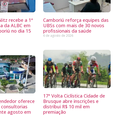
itz recebe a 1ª
Camboriú reforça equipes das
ria da ALBC em
UBSs com mais de 30 novos
oriú no dia 15
profissionais da saúde
6 de agosto de 2026
17ª Volta Ciclística Cidade de
endedor oferece
Brusque abre inscrições e
 consultorias
distribui R$ 10 mil em
ante agosto em
premiação