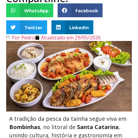
WhatsApp
Facebook
Twitter
LinkedIn
Por
Pedro
Atualizado em
29/05/2026
A tradição da pesca da tainha segue viva em
Bombinhas
, no litoral de
Santa Catarina
,
unindo cultura, história e gastronomia em