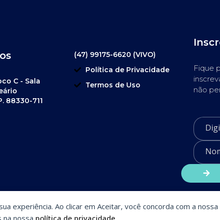
Insc
os
(47) 99175-6620 (VIVO)
Fique p
Política de Privacidade
inscrev
oco C - Sala
Termos de Uso
não pe
eário
P. 88330-711
a sua experiência. Ao clicar em Aceitar, você concorda com a nossa 
s na nossa
política de privacidade
.