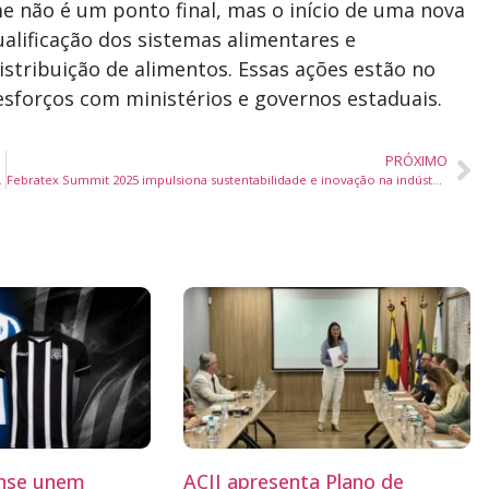
e não é um ponto final, mas o início de uma nova
ualificação dos sistemas alimentares e
istribuição de alimentos. Essas ações estão no
 esforços com ministérios e governos estaduais.
PRÓXIMO
nema de Jaraguá do Sul
Febratex Summit 2025 impulsiona sustentabilidade e inovação na indústria têxtil
ense unem
ACII apresenta Plano de