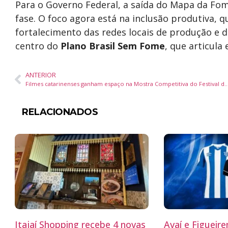
Para o Governo Federal, a saída do Mapa da Fom
fase. O foco agora está na inclusão produtiva, q
fortalecimento das redes locais de produção e d
centro do
Plano Brasil Sem Fome
, que articula
ANTERIOR
Filmes catarinenses ganham espaço na Mostra Competitiva do Festival de Ci
RELACIONADOS
Itajaí Shopping recebe 4 novas
Avaí e Figueir