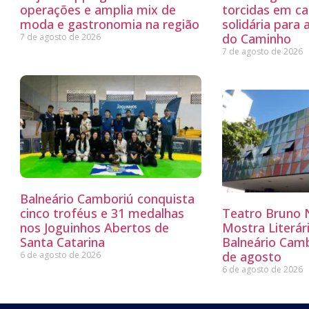
operações e amplia mix de
torcidas em c
moda e gastronomia na região
solidária para 
do Caminho
7 de agosto de 2026
7 de agosto de 2026
Balneário Camboriú conquista
cinco troféus e 31 medalhas
Teatro Bruno N
nos Joguinhos Abertos de
Mostra Literá
Santa Catarina
Balneário Camb
de agosto
6 de agosto de 2026
6 de agosto de 2026