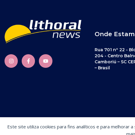
Onde Estam
Rua 701 nº 22 - Bl
204 - Centro Baln
Camboriú – SC CE
– Brasil
Este site utiliza cookies para fins analíticos e para melhorar 
Preferências de cookies
mai