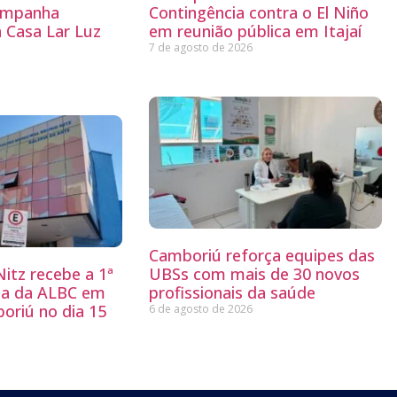
ampanha
Contingência contra o El Niño
a Casa Lar Luz
em reunião pública em Itajaí
7 de agosto de 2026
Camboriú reforça equipes das
itz recebe a 1ª
UBSs com mais de 30 novos
ria da ALBC em
profissionais da saúde
oriú no dia 15
6 de agosto de 2026