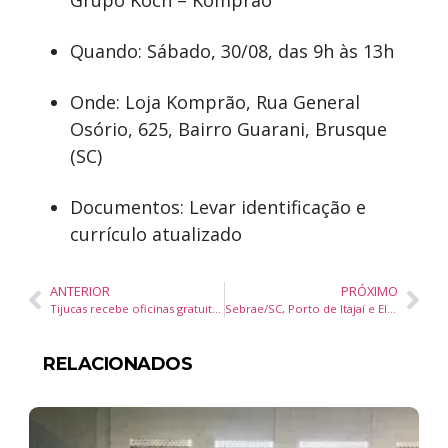
Grupo Koch – Komprão
Quando: Sábado, 30/08, das 9h às 13h
Onde: Loja Komprão, Rua General
Osório, 625, Bairro Guarani, Brusque
(SC)
Documentos: Levar identificação e
currículo atualizado
ANTERIOR
PRÓXIMO
Tijucas recebe oficinas gratuitas de percussão sobre raízes do samba em setembro
Sebrae/SC, Porto de Itajaí e Elume lançam Programa Rotas para Inovação para impulsionar startups no setor portuário
RELACIONADOS