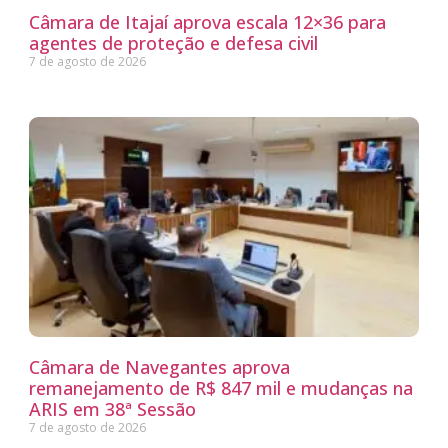
Câmara de Itajaí aprova escala 12×36 para
agentes de proteção e defesa civil
7 de agosto de 2026
Câmara de Navegantes aprova
remanejamento de R$ 847 mil e mudanças na
ARIS em 38ª Sessão
7 de agosto de 2026