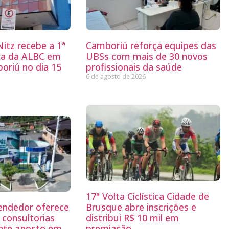
itz recebe a 1ª
Camboriú reforça equipes das
ria da ALBC em
UBSs com mais de 30 novos
oriú no dia 15
profissionais da saúde
6 de agosto de 2026
17ª Volta Ciclística Cidade de
endedor oferece
Brusque abre inscrições e
 consultorias
distribui R$ 10 mil em
ante agosto em
premiação