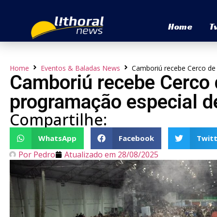
Home
T
Home
Eventos & Baladas News
Camboriú recebe Cerco de 
Camboriú recebe Cerco 
programação especial d
Compartilhe:
WhatsApp
Facebook
Twitt
Por
Pedro
Atualizado em
28/08/2025