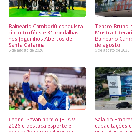
Balneário Camboriú conquista
Teatro Bruno N
cinco troféus e 31 medalhas
Mostra Literá
nos Joguinhos Abertos de
Balneário Camb
Santa Catarina
de agosto
6 de agosto de 2026
6 de agosto de 2026
Leonel Pavan abre o JECAM
Sala do Empre
2026 e destaca esporte e
capacitações e
educação como pilares da
gratuitas dur