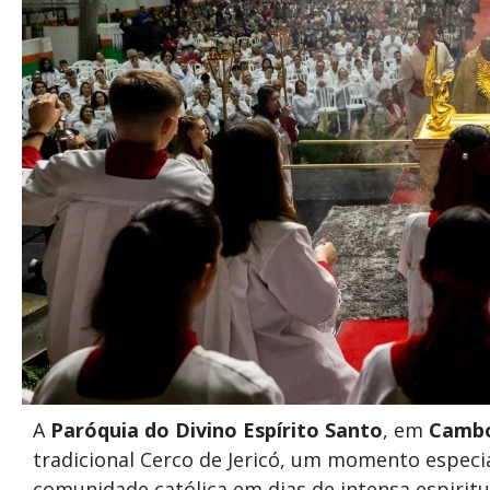
A
Paróquia do Divino Espírito Santo
, em
Cambo
tradicional Cerco de Jericó, um momento especia
comunidade católica em dias de intensa espiritu