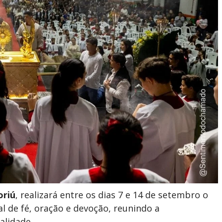
riú
, realizará entre os dias 7 e 14 de setembro o
l de fé, oração e devoção, reunindo a
alidade.