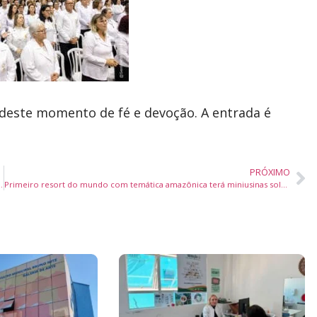
 deste momento de fé e devoção. A entrada é
PRÓXIMO
o do tabagismo e riscos da DPOC no Brasil
Primeiro resort do mundo com temática amazônica terá miniusinas solares e foco total em sustentabilidade