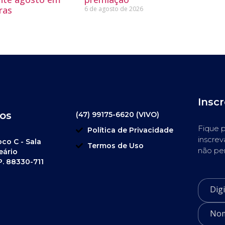
ras
6 de agosto de 2026
Insc
os
(47) 99175-6620 (VIVO)
Fique p
Política de Privacidade
inscrev
oco C - Sala
Termos de Uso
não pe
eário
P. 88330-711