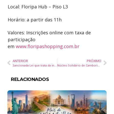
Local: Floripa Hub – Piso L3
Horário: a partir das 11h
Valores: Inscrições online com taxa de
participação
em
www.floripashopping.com.br
ANTERIOR
PRÓXIMO
Sancionada Lei que trata da inclusão de consumidor em cadastros de crédito por meio eletrônico
Núcleo Solidário de Camboriú entregará peças de agasalho à famílias vulneráveis no sábado (03), no Conde Vila Verde
RELACIONADOS