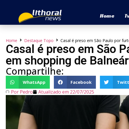
Home
T
Home
Destaque Topo
Casal é preso em São Paulo por fur
Casal é preso em São Pa
em shopping de Balneár
Compartilhe:
WhatsApp
Facebook
Twitt
Por
Pedro
Atualizado em
22/07/2025