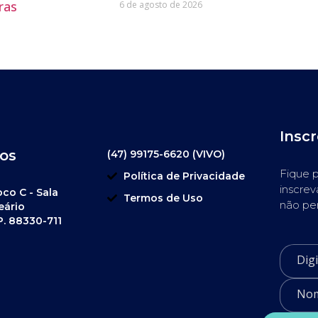
ras
6 de agosto de 2026
Insc
os
(47) 99175-6620 (VIVO)
Fique p
Política de Privacidade
inscrev
oco C - Sala
Termos de Uso
não pe
eário
P. 88330-711