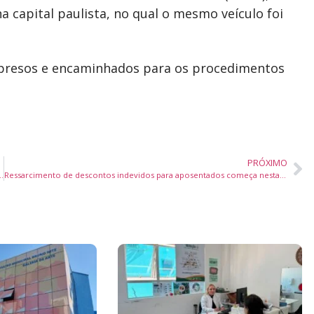
na capital paulista, no qual o mesmo veículo foi
 presos e encaminhados para os procedimentos
PRÓXIMO
ombinhas e celebra a tradição da pesca artesanal da tainha
Ressarcimento de descontos indevidos para aposentados começa nesta quinta (24); adesão vai até novembro