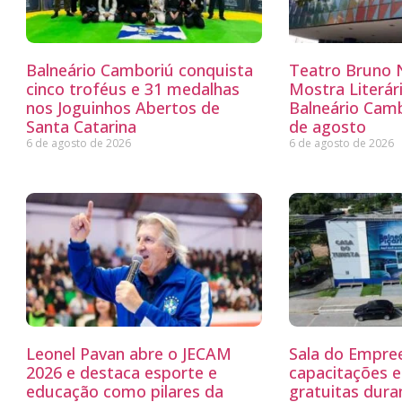
Balneário Camboriú conquista
Teatro Bruno N
cinco troféus e 31 medalhas
Mostra Literá
nos Joguinhos Abertos de
Balneário Camb
Santa Catarina
de agosto
6 de agosto de 2026
6 de agosto de 2026
Leonel Pavan abre o JECAM
Sala do Empre
2026 e destaca esporte e
capacitações e
educação como pilares da
gratuitas dur