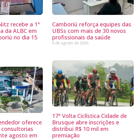
itz recebe a 1ª
Camboriú reforça equipes das
ria da ALBC em
UBSs com mais de 30 novos
oriú no dia 15
profissionais da saúde
6 de agosto de 2026
17ª Volta Ciclística Cidade de
endedor oferece
Brusque abre inscrições e
 consultorias
distribui R$ 10 mil em
ante agosto em
premiação