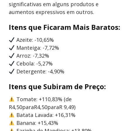
significativas em alguns produtos e
aumentos expressivos em outros.
Itens que Ficaram Mais Baratos:
Azeite: -10,65%
Manteiga: -7,72%
Arroz: -7,32%
Cebola: -5,27%
Detergente: -4,90%
Itens que Subiram de Preço:
Tomate: +110,83% (de
R
4,50paraR
4
,
50
p
a
r
a
R
9,49)
Batata Lavada: +16,31%
Banana: +15,43%
Farinha de Mandioca: +13,80%