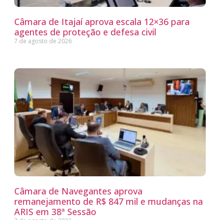
Câmara de Itajaí aprova escala 12×36 para
agentes de proteção e defesa civil
7 de agosto de 2026
Câmara de Navegantes aprova
remanejamento de R$ 847 mil e mudanças na
ARIS em 38ª Sessão