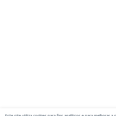
Este site utiliza cookies para fins analíticos e para melhorar a 