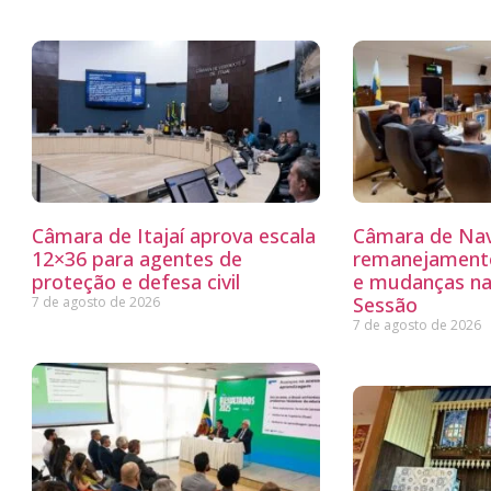
Câmara de Itajaí aprova escala
Câmara de Nav
12×36 para agentes de
remanejamento
proteção e defesa civil
e mudanças na
Sessão
7 de agosto de 2026
7 de agosto de 2026