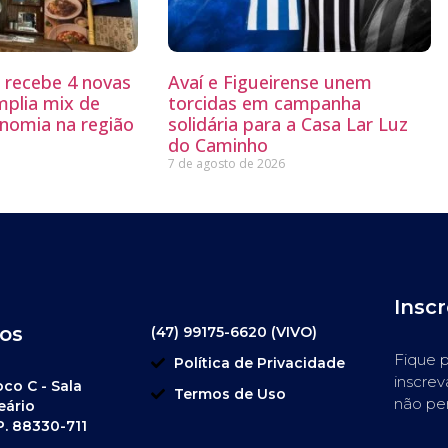
g recebe 4 novas
Avaí e Figueirense unem
mplia mix de
torcidas em campanha
nomia na região
solidária para a Casa Lar Luz
do Caminho
7 de agosto de 2026
Insc
os
(47) 99175-6620 (VIVO)
Fique p
Política de Privacidade
inscrev
oco C - Sala
Termos de Uso
não pe
eário
P. 88330-711