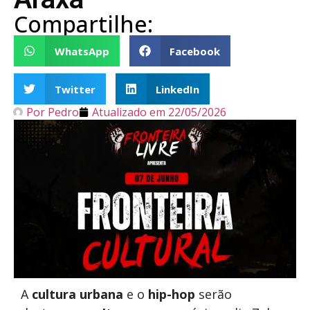
Compartilhe:
WhatsApp
Facebook
Twitter
LinkedIn
Por
Pedro
Atualizado em
22/05/2026
A
cultura urbana
e o
hip-hop
serão