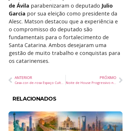
de Ávila
parabenizaram o deputado
Julio
Garcia
por sua eleição como presidente da
Alesc. Matson destacou que a experiência e
o compromisso do deputado são
fundamentais para o fortalecimento de
Santa Catarina. Ambos desejaram uma
gestão de muito trabalho e conquistas para
os catarinenses.
ANTERIOR
PRÓXIMO
Casa-cor-de-rosa Espaço Cultural reúne arte e cultura em Balneário Camboriú
Noite de House Progressivo no Surreal Park promete ser memorável nesta sexta-feira (21/03)
RELACIONADOS