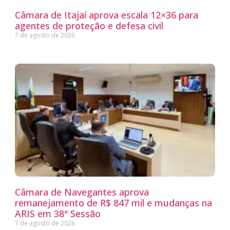
Câmara de Itajaí aprova escala 12×36 para
agentes de proteção e defesa civil
7 de agosto de 2026
Câmara de Navegantes aprova
remanejamento de R$ 847 mil e mudanças na
ARIS em 38ª Sessão
7 de agosto de 2026