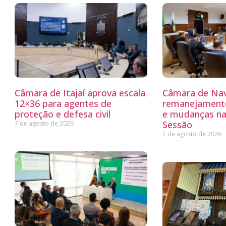
Câmara de Itajaí aprova escala
Câmara de Nav
12×36 para agentes de
remanejamento
proteção e defesa civil
e mudanças na
Sessão
7 de agosto de 2026
7 de agosto de 2026