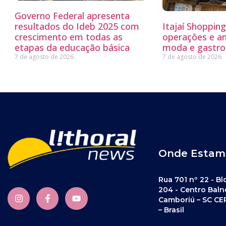
Governo Federal apresenta
resultados do Ideb 2025 com
Itajaí Shoppin
crescimento em todas as
operações e a
etapas da educação básica
moda e gastro
7 de agosto de 2026
7 de agosto de 2026
Onde Estam
Rua 701 nº 22 - Bl
204 - Centro Baln
Camboriú – SC CE
– Brasil