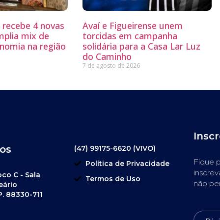
g recebe 4 novas
Avaí e Figueirense unem
mplia mix de
torcidas em campanha
nomia na região
solidária para a Casa Lar Luz
do Caminho
7 de agosto de 2026
Insc
os
(47) 99175-6620 (VIVO)
Fique p
Política de Privacidade
inscrev
oco C - Sala
Termos de Uso
não pe
eário
P. 88330-711