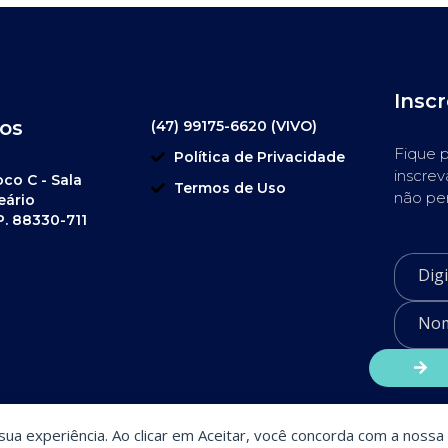
Insc
os
(47) 99175-6620 (VIVO)
Fique p
Política de Privacidade
inscrev
oco C - Sala
Termos de Uso
não pe
eário
P. 88330-711
a sua experiência. Ao clicar em Aceitar, você concorda com a nossa 