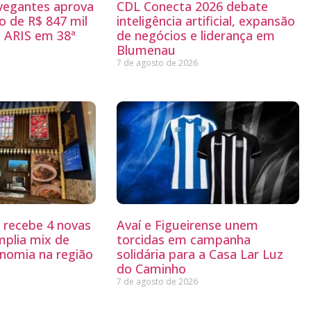
egantes aprova
CDL Conecta 2026 debate
 de R$ 847 mil
inteligência artificial, expansão
 ARIS em 38ª
de negócios e liderança em
Blumenau
7 de agosto de 2026
g recebe 4 novas
Avaí e Figueirense unem
mplia mix de
torcidas em campanha
nomia na região
solidária para a Casa Lar Luz
do Caminho
7 de agosto de 2026