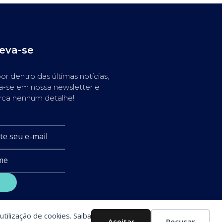
reva-se
or dentro das últimas notícias,
a-se em nossa newsletter e
rca nenhum detalhe!
utilização de cookies. Saiba
Aceitar
Recusar