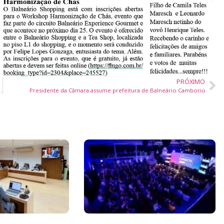
PRÓXIMO
com show Pré-Carnaval em São Paulo
Presidente da Câmara assume prefeitura de Balneário Camboriú