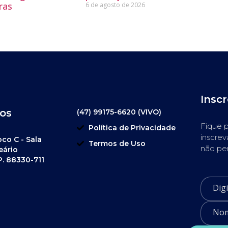
ras
6 de agosto de 2026
Insc
os
(47) 99175-6620 (VIVO)
Fique p
Política de Privacidade
inscrev
oco C - Sala
Termos de Uso
não pe
eário
P. 88330-711