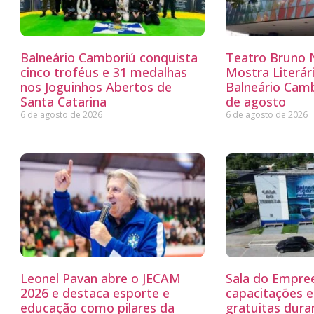
Balneário Camboriú conquista
Teatro Bruno N
cinco troféus e 31 medalhas
Mostra Literá
nos Joguinhos Abertos de
Balneário Camb
Santa Catarina
de agosto
6 de agosto de 2026
6 de agosto de 2026
Leonel Pavan abre o JECAM
Sala do Empre
2026 e destaca esporte e
capacitações e
educação como pilares da
gratuitas dur