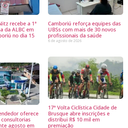
itz recebe a 1ª
Camboriú reforça equipes das
ria da ALBC em
UBSs com mais de 30 novos
oriú no dia 15
profissionais da saúde
6 de agosto de 2026
17ª Volta Ciclística Cidade de
endedor oferece
Brusque abre inscrições e
 consultorias
distribui R$ 10 mil em
ante agosto em
premiação