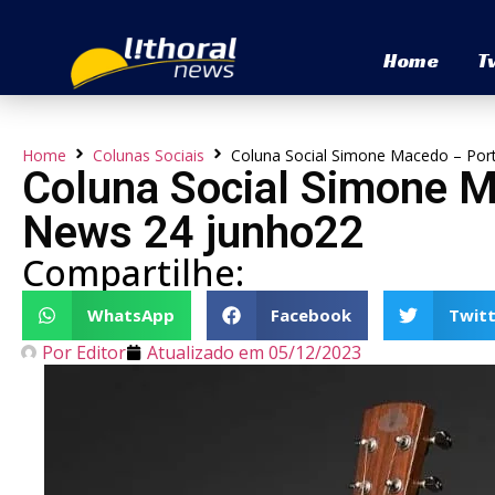
Home
T
Home
Colunas Sociais
Coluna Social Simone Macedo – Port
Coluna Social Simone Ma
News 24 junho22
Compartilhe:
WhatsApp
Facebook
Twitt
Por
Editor
Atualizado em
05/12/2023