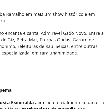
ba Ramalho em mais um show histórico e em
ra.
o encanta e canta, Admirável Gado Novo, Entre a
o de Giz, Beira-Mar, Eternas Ondas, Garoto de
nônimo, releituras de Raul Seixas, entre outras
 especializada, em rara unanimidade.
apema
osta Esmeralda
anunciou oficialmente a parceria
m a Housi,
marketplace de moradia
por