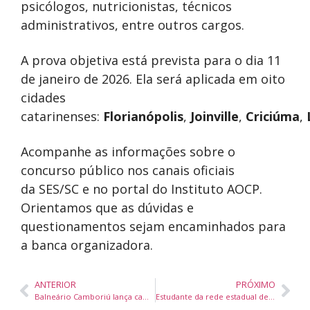
psicólogos, nutricionistas, técnicos
administrativos, entre outros cargos.
A prova objetiva está prevista para o dia 11
de janeiro de 2026. Ela será aplicada em oito
cidades
catarinenses:
Florianópolis
,
Joinville
,
Criciúma
,
Acompanhe as informações sobre o
concurso público nos canais oficiais
da SES/SC e no portal do Instituto AOCP.
Orientamos que as dúvidas e
questionamentos sejam encaminhados para
a banca organizadora.
ANTERIOR
PRÓXIMO
Balneário Camboriú lança campanha contra trabalho infantil com ação em três pontos da cidade
Estudante da rede estadual de Santa Catarina vence categoria geral do Festival Santa Catarina Canta