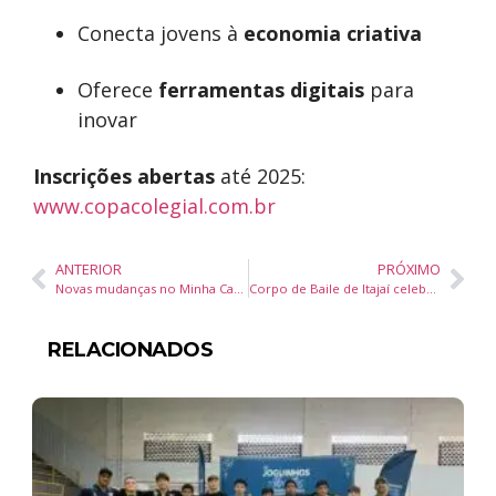
Conecta jovens à
economia criativa
Oferece
ferramentas digitais
para
inovar
Inscrições abertas
até 2025:
www.copacolegial.com.br
ANTERIOR
PRÓXIMO
Novas mudanças no Minha Casa, Minha Vida 3% das moradias serão para pessoas em situação de rua e nova faixa para classe média até R$ 12 mil
Corpo de Baile de Itajaí celebra Dia Internacional da Dança com aula aberta gratuita
RELACIONADOS