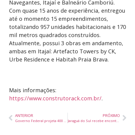
Navegantes, Itajaí e Balneário Camboriú.
Com quase 15 anos de experiência, entregou
até o momento 15 empreendimentos,
totalizando 957 unidades habitacionais e 170
mil metros quadrados construídos.
Atualmente, possui 3 obras em andamento,
ambas em Itajaí: Artefacto Towers by CK,
Urbe Residence e Habitah Praia Brava.
Mais informações:
https://www.construtorack.com.br/
.
ANTERIOR
PRÓXIMO
Governo Federal projeta 400 mil novas ligações do Luz Para Todos até 2028, com foco na Amazônia Legal
Jaraguá do Sul recebe encontro de iluminação cênica com programação gratuita ao público