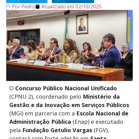
Por
Pedro
Atualizado em
02/10/2025
O
Concurso Público Nacional Unificado
(CPNU 2), coordenado pelo
Ministério da
Gestão e da Inovação em Serviços Públicos
(MGI) em parceria com a
Escola Nacional de
Administração Pública
(Enap) e executado
pela
Fundação Getulio Vargas
(FGV),
contará com forte adesão em
Santa