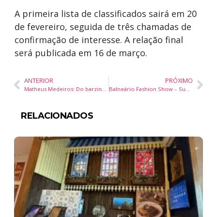
A primeira lista de classificados sairá em 20
de fevereiro, seguida de três chamadas de
confirmação de interesse. A relação final
será publicada em 16 de março.
ANTERIOR
PRÓXIMO
Matheus Medeiros: Do barzinho em Goiânia ao sucesso nacional com “Combinou Demais”
Balneário Fashion Show – Summer 26 traz 12 grifes premium em line-up estrelado no Balneário Shopping
RELACIONADOS