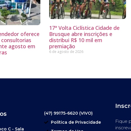
17ª Volta Ciclística Cidade de
endedor oferece
Brusque abre inscrições e
 consultorias
distribui R$ 10 mil em
ante agosto em
premiação
ras
6 de agosto de 2026
Insc
os
(47) 99175-6620 (VIVO)
Fique p
Política de Privacidade
inscrev
oco C - Sala