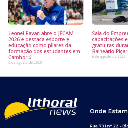
Leonel Pavan abre o JECAM
Sala do Empre
2026 e destaca esporte e
capacitações e
educação como pilares da
gratuitas dur
formação dos estudantes em
Balneário Piçar
Camboriú
6 de agosto de 2026
6 de agosto de 2026
Onde Estam
Rua 701 nº 22 - Bl