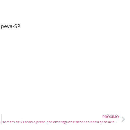
upeva-SP
PRÓXIMO
o
Homem de 71 anos é preso por embriaguez e desobediência após acidente em Camboriú