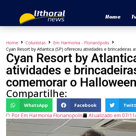
Home
T
Home
Colunistas
Em Harmonia - Florianópolis
Cyan Resort by Atlantica (SP) ofereceu atividades e brincadeir
Cyan Resort by Atlantic
atividades e brincadeir
comemorar o Hallowee
Compartilhe:
WhatsApp
Facebook
Twitt
Por
Em Harmonia Florianopolis
Atualizado em
07/11