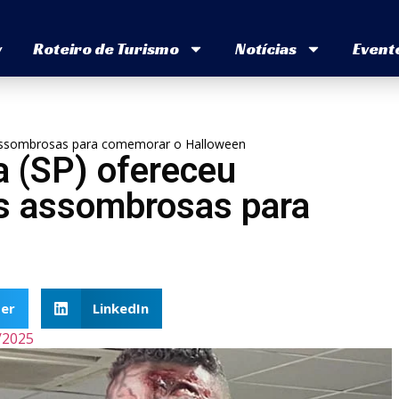
v
Roteiro de Turismo
Notícias
Event
as assombrosas para comemorar o Halloween
a (SP) ofereceu
as assombrosas para
n
er
LinkedIn
/2025