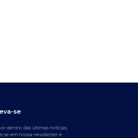
reva-se
or dentro das últimas notícias,
a-se em nossa newsletter e