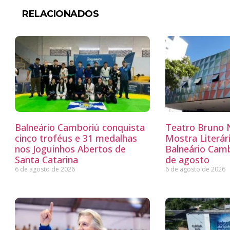
RELACIONADOS
Balneário Camboriú conquista
Teatro Bruno N
cinco troféus e 31 medalhas
Mostra Literá
nos Joguinhos Abertos de
Balneário Camb
Santa Catarina
de agosto
6 de agosto de 2026
6 de agosto de 2026