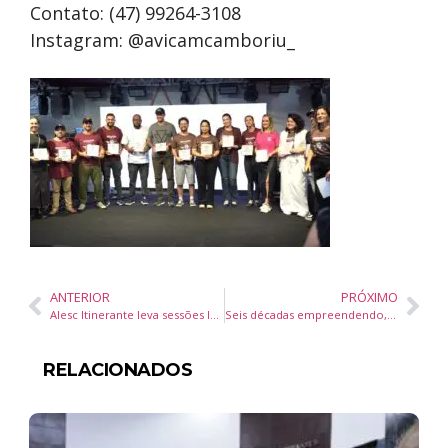
Contato: (47) 99264-3108
Instagram: @avicamcamboriu_
ANTERIOR
PRÓXIMO
Alesc Itinerante leva sessões legislativas e votação de projetos para Araranguá nos dias 26 e 27 de maio
Seis décadas empreendendo, uma vida inteira aprendendo: a trajetória de Hanna Hirt-Duebbers
RELACIONADOS