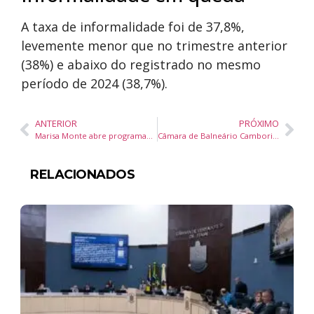
A taxa de informalidade foi de 37,8%,
levemente menor que no trimestre anterior
(38%) e abaixo do registrado no mesmo
período de 2024 (38,7%).
ANTERIOR
PRÓXIMO
Marisa Monte abre programação da Maratona Cultural de Florianópolis 2026 com show gratuito e inédito
Câmara de Balneário Camboriú vota projetos sobre meio ambiente, educação e saúde nesta terça-feira
RELACIONADOS