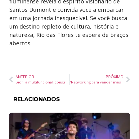
fluminense revela o espírito visionário de
Santos Dumont e convida você a embarcar
em uma jornada inesquecível. Se você busca
um destino repleto de cultura, história e
natureza, Rio das Flores te espera de braços
abertos!
ANTERIOR
PRÓXIMO
Biofilia multifuncional: construtora traz jardins suspensos inteligentes aos futuros moradores de “edifício árvore” do Brasil
“Networking para vender mais e Netweaving para construir relacionamentos”: livro de especialista em negócios internacionais será lançado na Praia Brava
RELACIONADOS