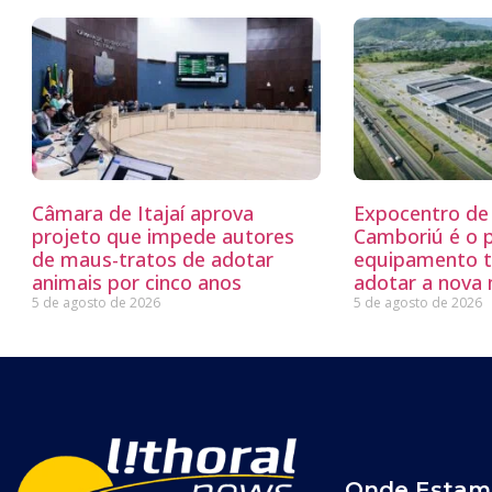
Câmara de Itajaí aprova
Expocentro de 
projeto que impede autores
Camboriú é o 
de maus-tratos de adotar
equipamento tu
animais por cinco anos
adotar a nova
5 de agosto de 2026
5 de agosto de 2026
Onde Estam