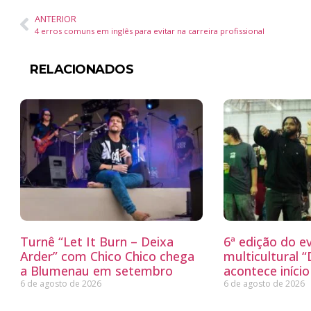
ANTERIOR
4 erros comuns em inglês para evitar na carreira profissional
RELACIONADOS
Turnê “Let It Burn – Deixa
6ª edição do e
Arder” com Chico Chico chega
multicultural 
a Blumenau em setembro
acontece iníci
6 de agosto de 2026
6 de agosto de 2026