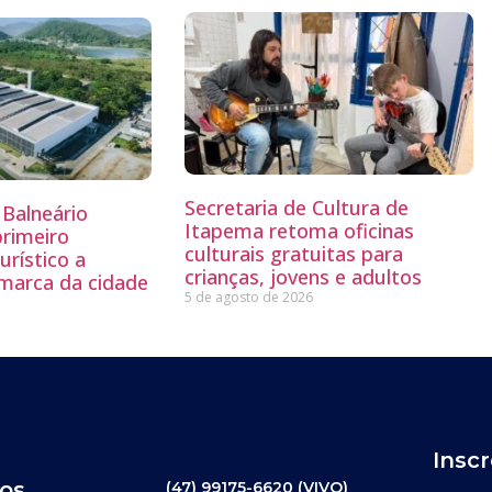
Secretaria de Cultura de
Balneário
Itapema retoma oficinas
primeiro
culturais gratuitas para
rístico a
crianças, jovens e adultos
 marca da cidade
5 de agosto de 2026
Insc
os
(47) 99175-6620 (VIVO)