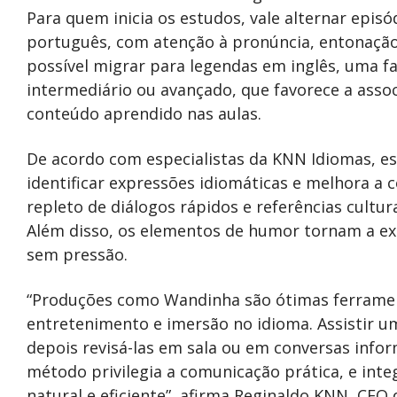
Para quem inicia os estudos, vale alternar epis
português, com atenção à pronúncia, entonação
possível migrar para legendas em inglês, uma f
intermediário ou avançado, que favorece a associ
conteúdo aprendido nas aulas.
De acordo com especialistas da KNN Idiomas, ess
identificar expressões idiomáticas e melhora a
repleto de diálogos rápidos e referências cultur
Além disso, os elementos de humor tornam a ex
sem pressão.
“Produções como Wandinha são ótimas ferramen
entretenimento e imersão no idioma. Assistir u
depois revisá-las em sala ou em conversas info
método privilegia a comunicação prática, e int
natural e eficiente”, afirma Reginaldo KNN, CEO