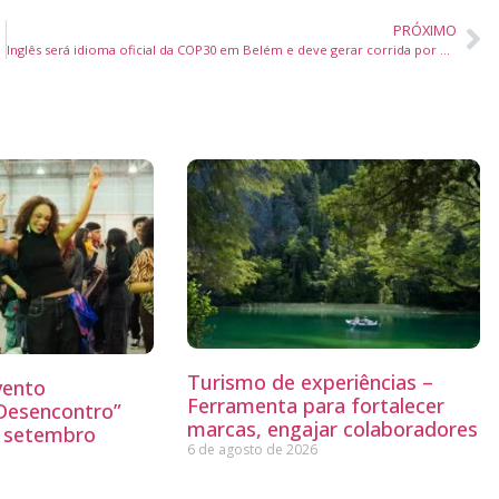
PRÓXIMO
Inglês será idioma oficial da COP30 em Belém e deve gerar corrida por cursos intensivos
Turismo de experiências –
vento
Ferramenta para fortalecer
“Desencontro”
marcas, engajar colaboradores
o setembro
6 de agosto de 2026