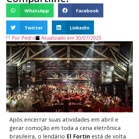
WhatsApp
Facebook
Twitter
LinkedIn
Por
Pedro
Atualizado em
30/07/2025
Após encerrar suas atividades em abril e
gerar comoção em toda a cena eletrônica
brasileira, o lendário
El Fortin
está de volta.