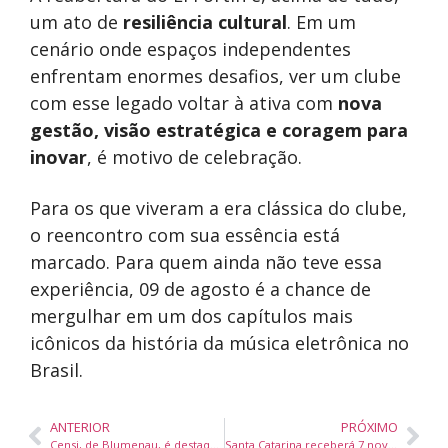
um ato de
resiliência cultural
. Em um
cenário onde espaços independentes
enfrentam enormes desafios, ver um clube
com esse legado voltar à ativa com
nova
gestão, visão estratégica e coragem para
inovar
, é motivo de celebração.
Para os que viveram a era clássica do clube,
o reencontro com sua essência está
marcado. Para quem ainda não teve essa
experiência, 09 de agosto é a chance de
mergulhar em um dos capítulos mais
icônicos da história da música eletrônica no
Brasil.
ANTERIOR
PRÓXIMO
Censi, de Blumenau, é destaque nacional com três troféus no Prêmio Marketing Strategy Matcon 2025
Santa Catarina receberá 7 novos peritos médicos nas agências do INSS