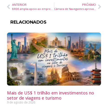
ANTERIOR
PRÓXIMO
BRDE amplia apoio ao empreendedorismo feminino e impulsiona negócios liderados por mães em Santa Catarina e no Sul do Brasil
Câmara de Navegantes aprova revisão geral anual de 6,82% para servidores públicos e garante recomposição inflacionária
RELACIONADOS
Mais de US$ 1 trilhão em investimentos no
setor de viagens e turismo
9 de agosto de 2026