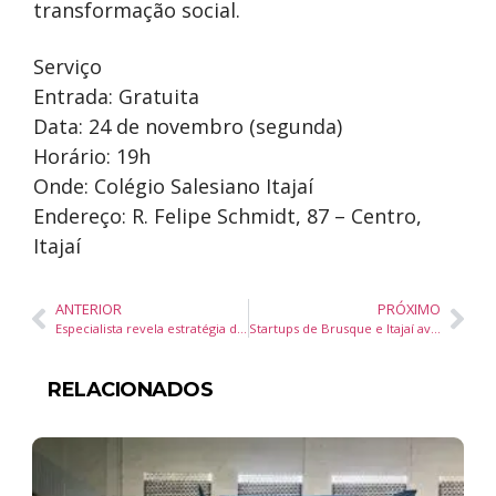
transformação social.
Serviço
Entrada: Gratuita
Data: 24 de novembro (segunda)
Horário: 19h
Onde: Colégio Salesiano Itajaí
Endereço: R. Felipe Schmidt, 87 – Centro,
Itajaí
ANTERIOR
PRÓXIMO
Especialista revela estratégia de capital para blindar patrimônio em ano eleitoral
Startups de Brusque e Itajaí avançam ao Super Pitch Day do Programa NASCER e representam a região em Florianópolis
RELACIONADOS