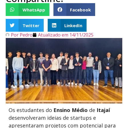
WhatsApp
Facebook
Twitter
LinkedIn
Por
Pedro
Atualizado em
14/11/2025
Os estudantes do
Ensino Médio
de
Itajaí
desenvolveram ideias de startups e
apresentaram projetos com potencial para