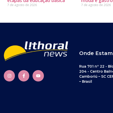
etapas da educação básica
moda e gastro
7 de agosto de 2026
7 de agosto de 2026
Onde Estam
Rua 701 nº 22 - Bl
204 - Centro Baln
Camboriú – SC CE
– Brasil