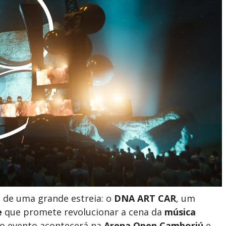
 de uma grande estreia: o
DNA ART CAR
, um
e
que promete revolucionar a cena da
música
 o evento acontecerá na
Arena Open Camboriú
e