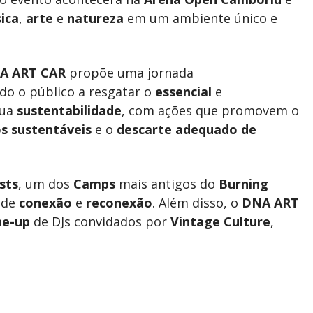
ica
,
arte
e
natureza
em um ambiente único e
A ART CAR
propõe uma jornada
ndo o público a resgatar o
essencial
e
sua
sustentabilidade
, com ações que promovem o
s sustentáveis
e o
descarte adequado de
sts
, um dos
Camps
mais antigos do
Burning
 de
conexão
e
reconexão
. Além disso, o
DNA ART
ne-up
de DJs convidados por
Vintage Culture
,