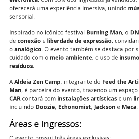
oferecerá uma experiência imersiva, unindo
mús
sensorial.
Inspirado no icônico festival
Burning Man
, o
DN
de
conexão
e
liberdade de expressão
, convida
o
analógico
. O evento também se destaca por 
cuidado com o
meio ambiente
, o uso de
insumo
resíduos
.
A
Aldeia Zen Camp
, integrante do
Feed the Arti
Man
, é parceira do evento, trazendo um espaço
CAR
contará com
instalações artísticas
e um
li
incluindo
Doozie
,
Echonomist
,
Jackson
e
Meca
.
Áreas e Ingressos:
O evento possui três áreas exclusivas: