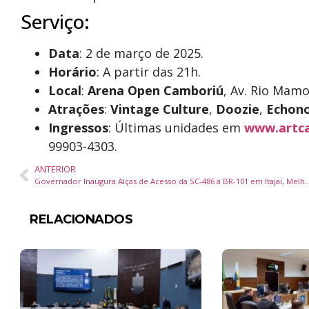
Serviço:
Data
: 2 de março de 2025.
Horário
: A partir das 21h.
Local
:
Arena Open Camboriú
, Av. Rio Mamo
Atrações
:
Vintage Culture
,
Doozie
,
Echon
Ingressos
: Últimas unidades em
www.artca
99903-4303.
ANTERIOR
Governador Inaugura Alças de Acesso da SC-486 à BR-101 em Itajaí, Melhor
RELACIONADOS