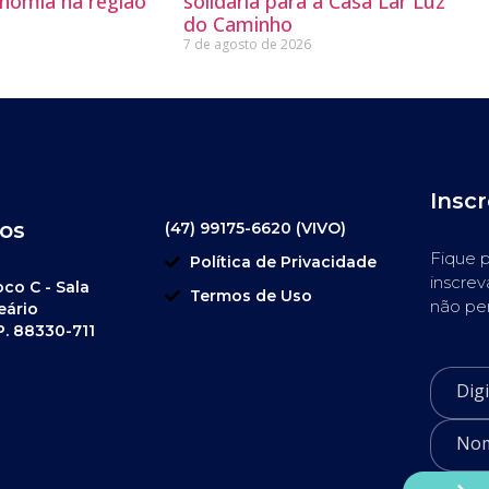
nomia na região
solidária para a Casa Lar Luz
do Caminho
7 de agosto de 2026
Insc
os
(47) 99175-6620 (VIVO)
Fique p
Política de Privacidade
inscrev
oco C - Sala
Termos de Uso
não pe
eário
P. 88330-711