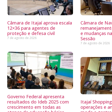
Câmara de Itajaí aprova escala
Câmara de Nav
12×36 para agentes de
remanejamento
proteção e defesa civil
e mudanças na
Sessão
7 de agosto de 2026
7 de agosto de 2026
Governo Federal apresenta
resultados do Ideb 2025 com
Itajaí Shoppin
crescimento em todas as
operações e a