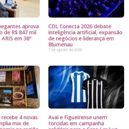
egantes aprova
CDL Conecta 2026 debate
 de R$ 847 mil
inteligência artificial, expansão
 ARIS em 38ª
de negócios e liderança em
Blumenau
7 de agosto de 2026
g recebe 4 novas
Avaí e Figueirense unem
mplia mix de
torcidas em campanha