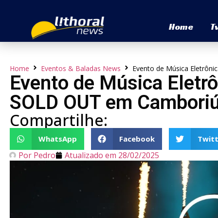
Home
T
Home
Eventos & Baladas News
Evento de Música Eletrôn
Evento de Música Eletrô
SOLD OUT em Cambori
Compartilhe:
WhatsApp
Facebook
Twitt
Por
Pedro
Atualizado em
28/02/2025