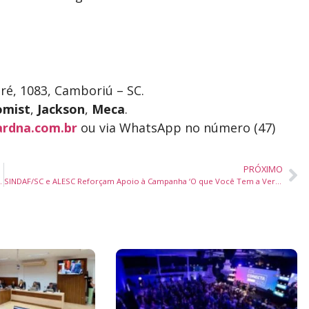
ré, 1083, Camboriú – SC.
omist
,
Jackson
,
Meca
.
rdna.com.br
ou via WhatsApp no número (47)
PRÓXIMO
ando a Mobilidade na Região da AMFRI
SINDAF/SC e ALESC Reforçam Apoio à Campanha ‘O que Você Tem a Ver com Finanças Públicas?