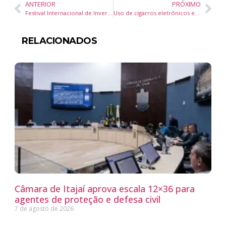
ANTERIOR
PRÓXIMO
Festival Internacional de Inverno Musicarium começa dia 22 de julho Evento segue até dia 25 de julho, em Joinville, e encerra com um concerto, dia 27, em Blumenau/SC
Uso de cigarros eletrônicos em escolas é tema de reunião promovida pelo MPSC em Joinville
RELACIONADOS
Câmara de Itajaí aprova escala 12×36 para
agentes de proteção e defesa civil
7 de agosto de 2026