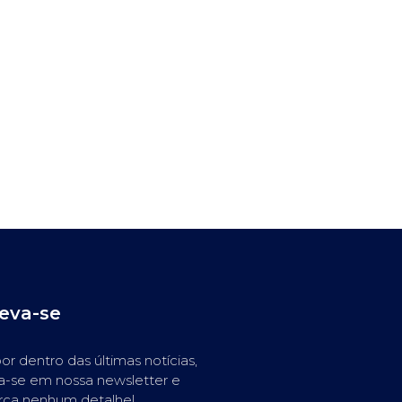
reva-se
or dentro das últimas notícias,
a-se em nossa newsletter e
rca nenhum detalhe!