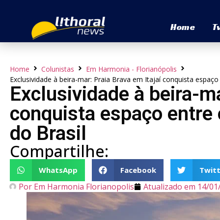
Home
T
Home
Colunistas
Em Harmonia - Florianópolis
Exclusividade à beira-mar: Praia Brava em Itajaí conquista espaço
Exclusividade à beira-ma
conquista espaço entre
do Brasil
Compartilhe:
WhatsApp
Facebook
Twitt
Por
Em Harmonia Florianopolis
Atualizado em
14/01