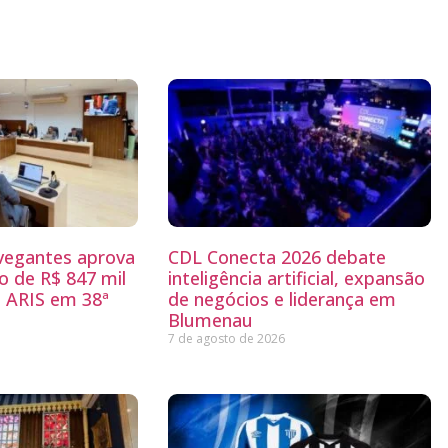
egantes aprova
CDL Conecta 2026 debate
 de R$ 847 mil
inteligência artificial, expansão
 ARIS em 38ª
de negócios e liderança em
Blumenau
7 de agosto de 2026