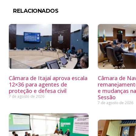
RELACIONADOS
Câmara de Itajaí aprova escala
Câmara de Nav
12×36 para agentes de
remanejamento
proteção e defesa civil
e mudanças na
Sessão
7 de agosto de 2026
7 de agosto de 2026