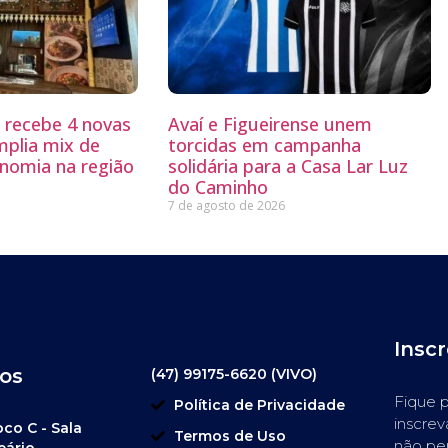
g recebe 4 novas
Avaí e Figueirense unem
mplia mix de
torcidas em campanha
nomia na região
solidária para a Casa Lar Luz
do Caminho
7 de agosto de 2026
Insc
os
(47) 99175-6620 (VIVO)
Fique p
Política de Privacidade
inscrev
oco C - Sala
Termos de Uso
não pe