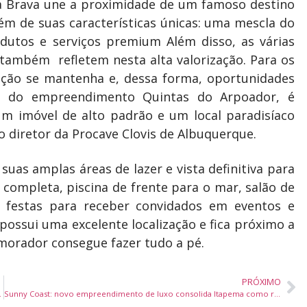
a Brava une a proximidade de um famoso destino
lém de suas características únicas: uma mescla do
odutos e serviços premium Além disso, as várias
 também refletem nesta alta valorização. Para os
zação se mantenha e, dessa forma, oportunidades
l do empreendimento Quintas do Arpoador, é
um imóvel de alto padrão e um local paradisíaco
 o diretor da Procave Clovis de Albuquerque.
as amplas áreas de lazer e vista definitiva para
ompleta, piscina de frente para o mar, salão de
e festas para receber convidados em eventos e
ssui uma excelente localização e fica próximo a
o morador consegue fazer tudo a pé.
PRÓXIMO
enhora das Graças
Sunny Coast: novo empreendimento de luxo consolida Itapema como referência imobiliária no país