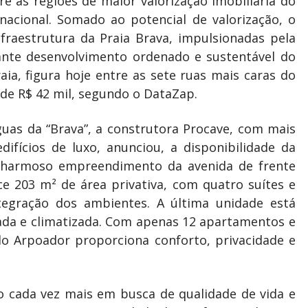
e as regiões de maior valorização imobiliária do
nacional. Somado ao potencial de valorização, o
raestrutura da Praia Brava, impulsionadas pela
ante desenvolvimento ordenado e sustentável do
aia, figura hoje entre as sete ruas mais caras do
de R$ 42 mil, segundo o DataZap.
uas da “Brava”, a construtora Procave, com mais
ifícios de luxo, anunciou, a disponibilidade da
charmoso empreendimento da avenida de frente
ce 203 m² de área privativa, com quatro suítes e
tegração dos ambientes. A última unidade está
ada e climatizada. Com apenas 12 apartamentos e
o Arpoador proporciona conforto, privacidade e
o cada vez mais em busca de qualidade de vida e