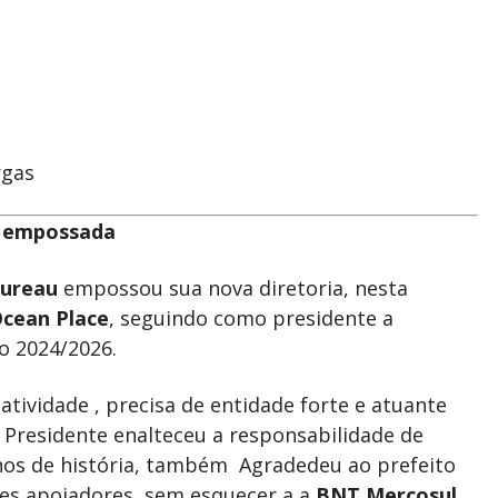
rgas
e empossada
Bureau
empossou sua nova diretoria, nesta
cean Place
, seguindo como presidente a
io 2024/2026.
tividade , precisa de entidade forte e atuante
 Presidente enalteceu a responsabilidade de
anos de história, também Agradedeu ao prefeito
des apoiadores, sem esquecer a a
BNT Mercosul
,