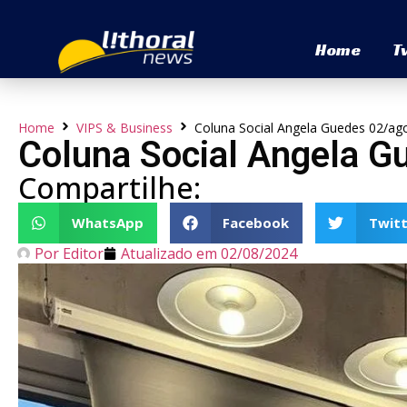
Home
T
Home
VIPS & Business
Coluna Social Angela Guedes 02/ag
Coluna Social Angela G
Compartilhe:
WhatsApp
Facebook
Twitt
Por
Editor
Atualizado em
02/08/2024