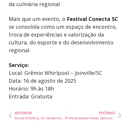
da culinária regional.
Mais que um evento, o
Festival Conecta SC
se consolida como um espaço de encontro,
troca de experiências e valorização da
cultura, do esporte e do desenvolvimento
regional.
Serviço:
Local: Grêmio Whirlpool – Joinville/SC
Data: 16 de agosto de 2025
Horário: 9h às 18h
Entrada: Gratuita
ANTERIOR
PRÓXIMO
Docca Distillery, de Camboriú, conquista duplo ouro e é a destilaria mais premiada do Brasil Spirits Cup 2025
Prefeita Juliana Pavan Sanciona Leis que Reforçam o BC Criativo e Reconhecem o Boi de Mamão como Patrimônio Cultural de Balneário Camboriú