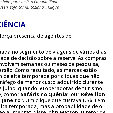
 feito para você. A Cabana Pinot
een, sofá cama, cozinha… Clique
CIÊNCIA
tuada no segmento de viagens de vários dias
ada de decisão sobre a reserva. As compras
 envolvem semanas ou meses de pesquisa,
ersão. Como resultado, as marcas estão
 de alta temporada por cliques que não
ráfego de menor custo adquirido durante
 julho, quando 50 operadoras de turismo
e, como
“Safáris no Quênia”
ou
“Réveillon
 Janeiro”.
Um clique que custava US$ 3 em
 alta temporada, mas a probabilidade de o
ão aumenta”, disse John Matson, Diretor de