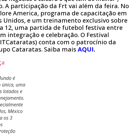
. A participação da Frt vai além da feira. No
Xplore America, programa de capacitação em
os Unidos, e um treinamento exclusivo sobre
a 12, uma partida de futebol festiva entre
m integração e celebração.
O Festival
FITCataratas) conta com o patrocínio da
upo Cataratas. Saiba mais
AQUI
.
Mundo é
o única, uma
s lotados e
lanejamento.
pecialmente
os, México
a os 3
os
roteção