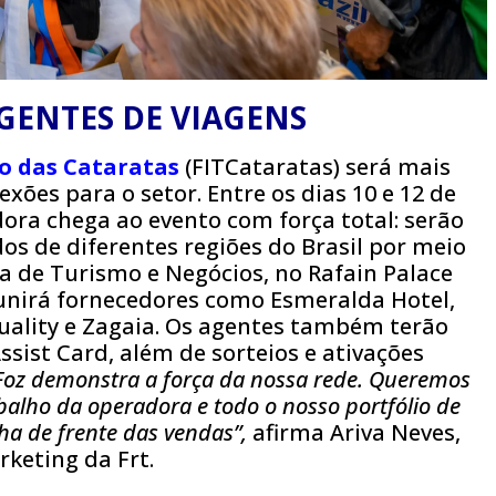
GENTES DE VIAGENS
mo das Cataratas
(FITCataratas) será mais
xões para o setor. Entre os dias 10 e 12 de
dora chega ao evento com força total: serão
os de diferentes regiões do Brasil por meio
ra de Turismo e Negócios, no Rafain Palace
eunirá fornecedores como Esmeralda Hotel,
Quality e Zagaia. Os agentes também terão
ssist Card, além de sorteios e ativações
 Foz demonstra a força da nossa rede. Queremos
balho da operadora e todo o nosso portfólio de
a de frente das vendas”,
afirma Ariva Neves,
rketing da Frt.