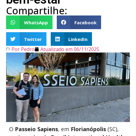
Compartilhe:
WhatsApp
Facebook
Twitter
LinkedIn
Por
Pedro
Atualizado em
06/11/2025
O
Passeio Sapiens
, em
Florianópolis
(SC),