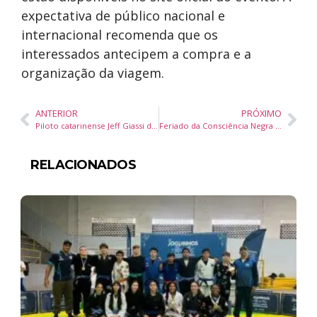
expectativa de público nacional e
internacional recomenda que os
interessados antecipem a compra e a
organização da viagem.
ANTERIOR
PRÓXIMO
Piloto catarinense Jeff Giassi disputa etapa decisiva da Porsche Cup Brasil na abertura do GP de Fórmula 1 em Interlagos
Feriado da Consciência Negra e Folianópolis devem levar rede hoteleira de Florianópolis à lotação máxima
RELACIONADOS