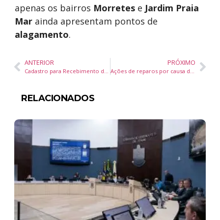
apenas os bairros
Morretes
e
Jardim Praia
Mar
ainda apresentam pontos de
alagamento
.
ANTERIOR
PRÓXIMO
Cadastro para Recebimento de Kits de Emergência
Ações de reparos por causa das chuvas seguem nesta sexta-feira
RELACIONADOS