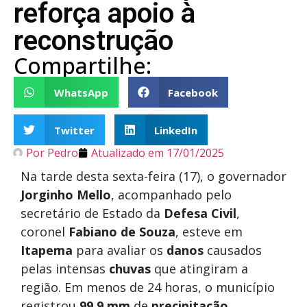
reforça apoio à
reconstrução
Compartilhe:
WhatsApp
Facebook
Twitter
LinkedIn
Por
Pedro
Atualizado em
17/01/2025
Na tarde desta sexta-feira (17), o governador
Jorginho Mello
, acompanhado pelo
secretário de Estado da
Defesa Civil
,
coronel
Fabiano de Souza
, esteve em
Itapema
para avaliar os
danos
causados
pelas intensas
chuvas
que atingiram a
região. Em menos de 24 horas, o município
registrou
99,9 mm
de
precipitação
,