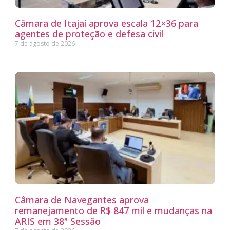
Câmara de Itajaí aprova escala 12×36 para
agentes de proteção e defesa civil
7 de agosto de 2026
Câmara de Navegantes aprova
remanejamento de R$ 847 mil e mudanças na
ARIS em 38ª Sessão