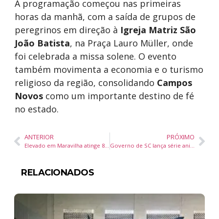
A programação começou nas primeiras
horas da manhã, com a saída de grupos de
peregrinos em direção à
Igreja Matriz São
João Batista
, na Praça Lauro Müller, onde
foi celebrada a missa solene. O evento
também movimenta a economia e o turismo
religioso da região, consolidando
Campos
Novos
como um importante destino de fé
no estado.
ANTERIOR
PRÓXIMO
Elevado em Maravilha atinge 80% de execução e obras entram na fase final com recursos do Governo de Santa Catarina
Governo de SC lança série animada “Passado da Hora” para tornar aulas de história e geografia mais lúdicas
RELACIONADOS