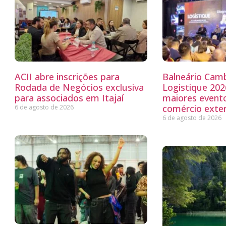
ACII abre inscrições para
Balneário Camb
Rodada de Negócios exclusiva
Logistique 20
para associados em Itajaí
maiores evento
comércio exter
6 de agosto de 2026
6 de agosto de 2026