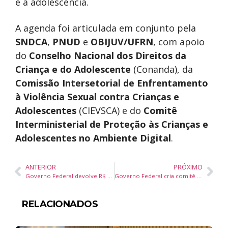
e à adolescência.
A agenda foi articulada em conjunto pela
SNDCA
,
PNUD
e
OBIJUV/UFRN
, com apoio
do
Conselho Nacional dos Direitos da
Criança e do Adolescente
(Conanda), da
Comissão Intersetorial de Enfrentamento
à Violência Sexual contra Crianças e
Adolescentes
(CIEVSCA) e do
Comitê
Interministerial de Proteção às Crianças e
Adolescentes no Ambiente Digital
.
ANTERIOR
PRÓXIMO
Governo Federal devolve R$ 1,29 bilhão a aposentados e pensionistas
Governo Federal cria comitê para organizar a Copa do Mundo Feminina de 2027 no Brasil
RELACIONADOS