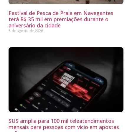
Festival de Pesca de Praia em Navegantes
terá R$ 35 mil em premiações durante o
aniversário da cidade
5 de agosto de 2026
SUS amplia para 100 mil teleatendimentos
mensais para pessoas com vício em apostas