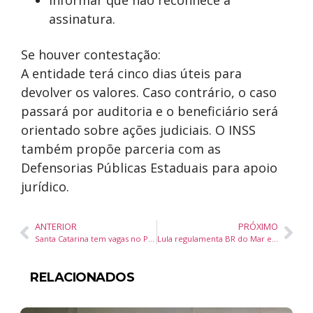
Informar que não reconhece a
assinatura.
Se houver contestação:
A entidade terá cinco dias úteis para
devolver os valores. Caso contrário, o caso
passará por auditoria e o beneficiário será
orientado sobre ações judiciais. O INSS
também propõe parceria com as
Defensorias Públicas Estaduais para apoio
jurídico.
ANTERIOR
PRÓXIMO
Santa Catarina tem vagas no Programa Somos Futuro 2026, que oferece bolsas de estudo e apoio psicológico a alunos do 9º ano
Lula regulamenta BR do Mar e impulsiona cabotagem para reduzir custos logísticos no Brasil
RELACIONADOS