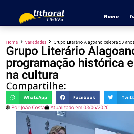
Home
T
Home
Variedades
Grupo Literário Alagoano celebra 50 ano
Grupo Literário Alagoan
programação histórica 
na cultura
Compartilhe:
WhatsApp
Facebook
Twitt
Por
João Costa
Atualizado em
03/06/2026