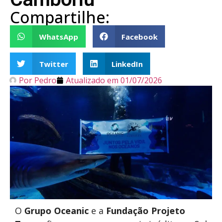
Compartilhe:
WhatsApp
Facebook
Twitter
LinkedIn
Por
Pedro
Atualizado em
01/07/2026
O
Grupo Oceanic
e a
Fundação Projeto