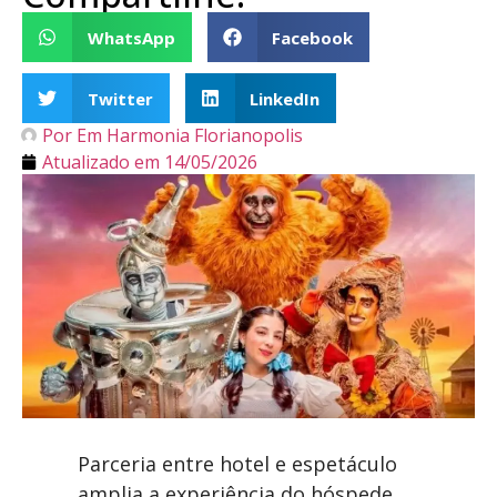
WhatsApp
Facebook
Twitter
LinkedIn
Por
Em Harmonia Florianopolis
Atualizado em
14/05/2026
Parceria entre hotel e espetáculo
amplia a experiência do hóspede