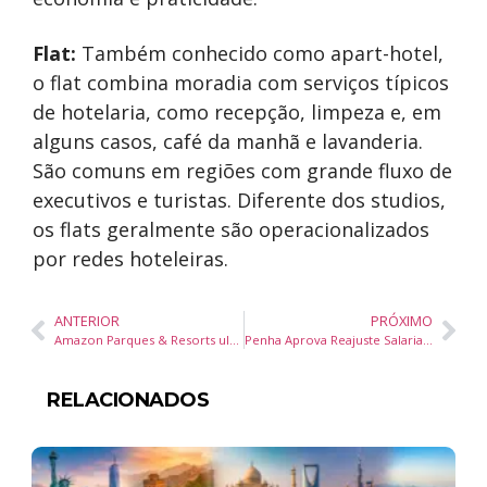
Flat:
Também conhecido como apart-hotel,
o flat combina moradia com serviços típicos
de hotelaria, como recepção, limpeza e, em
alguns casos, café da manhã e lavanderia.
São comuns em regiões com grande fluxo de
executivos e turistas. Diferente dos studios,
os flats geralmente são operacionalizados
por redes hoteleiras.
ANTERIOR
PRÓXIMO
Amazon Parques & Resorts ultrapassa 60% das cotas vendidas e projeta 100% antes da entrega, no final do ano que vem
Penha Aprova Reajuste Salarial de 6,27% para Servidores e Professores
RELACIONADOS