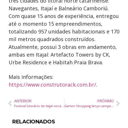
três cidades do litoral norte catarinense:
Navegantes, Itajaí e Balneário Camboriú.
Com quase 15 anos de experiência, entregou
até o momento 15 empreendimentos,
totalizando 957 unidades habitacionais e 170
mil metros quadrados construídos.
Atualmente, possui 3 obras em andamento,
ambas em Itajaí: Artefacto Towers by CK,
Urbe Residence e Habitah Praia Brava.
Mais informações:
https://www.construtorack.com.br/
.
ANTERIOR
PRÓXIMO
Festival Literário de Itajaí encanta 378 crianças da rede municipal com teatro e piquenique de livros
Garten Shopping lança campanha de Natal com sorteio de um Jeep Commander
RELACIONADOS