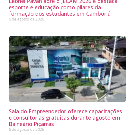
Leonel Pavan abre o JECAM 2026 e destaca
esporte e educação como pilares da
formação dos estudantes em Camboriú
6 de agosto de 2026
Sala do Empreendedor oferece capacitações
e consultorias gratuitas durante agosto em
Balneário Piçarras
6 de agosto de 2026