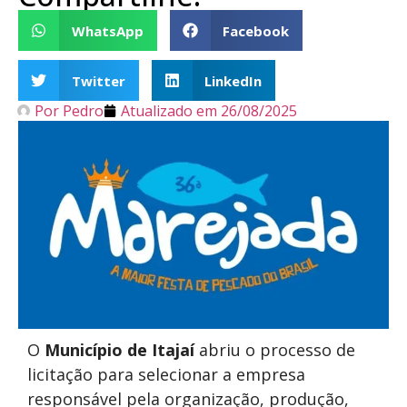
WhatsApp
Facebook
Twitter
LinkedIn
Por
Pedro
Atualizado em
26/08/2025
O
Município de Itajaí
abriu o processo de
licitação para selecionar a empresa
responsável pela organização, produção,