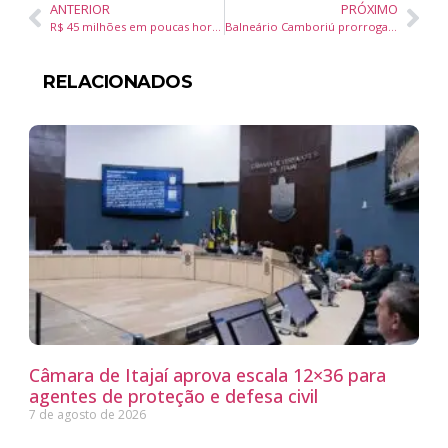
ANTERIOR
PRÓXIMO
R$ 45 milhões em poucas horas. Loteamento no Sul do país vende quase metade dos terrenos no lançamento
Balneário Camboriú prorroga prazo para contratação emergencial da Casa do Autista
RELACIONADOS
Câmara de Itajaí aprova escala 12×36 para
agentes de proteção e defesa civil
7 de agosto de 2026